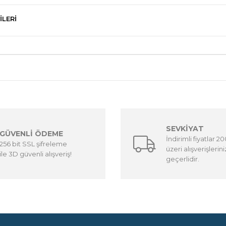
ILERI
SEVKİYAT
GÜVENLİ ÖDEME
İndirimli fiyatlar 2
256 bit SSL şifreleme
üzeri alışverişlerin
ile 3D güvenli alışveriş!
geçerlidir.