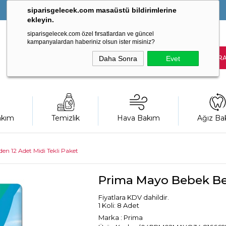
siparisgelecek.com masaüstü bildirimlerine
ekleyin.
siparisgelecek.com özel fırsatlardan ve güncel
kampanyalardan haberiniz olsun ister misiniz?
Daha Sonra
Evet
akım
Temizlik
Hava Bakım
Ağız Ba
n 12 Adet Midi Tekli Paket
Prima Mayo Bebek Bez
Fiyatlara KDV dahildir.
1 Koli: 8 Adet
Marka
:
Prima