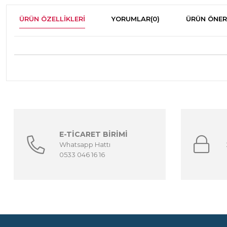
ÜRÜN ÖZELLIKLERI
YORUMLAR
(0)
ÜRÜN ÖNER
E-TİCARET BİRİMİ
Whatsapp Hattı
0533 046 16 16