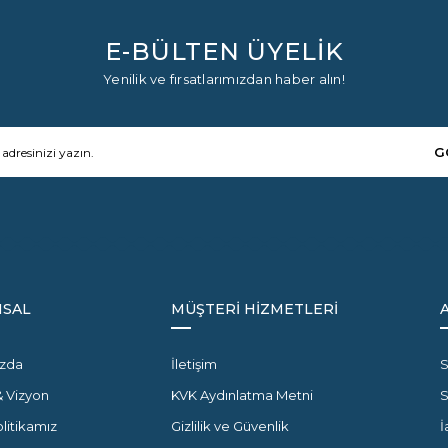
E-BÜLTEN ÜYELİK
Yenilik ve fırsatlarımızdan haber alın!
G
SAL
MÜŞTERİ HİZMETLERİ
zda
İletişim
S
& Vizyon
KVK Aydınlatma Metni
olitikamız
Gizlilik ve Güvenlik
İ