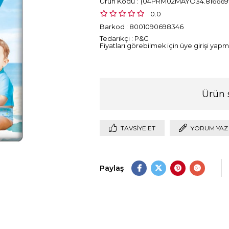
(04PRM02MAYO34.816669
0.0
Barkod
:
8001090698346
Tedarikçi
:
P&G
Fiyatları görebilmek için üye girişi yapma
Ürün 
TAVSIYE ET
YORUM YAZ
Paylaş