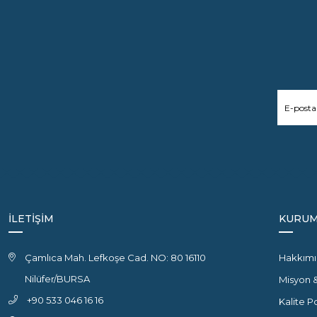
İLETİŞİM
KURUM
Çamlıca Mah. Lefkoşe Cad. NO: 80 16110
Hakkımı
Nilüfer/BURSA
Misyon 
+90 533 046 16 16
Kalite P