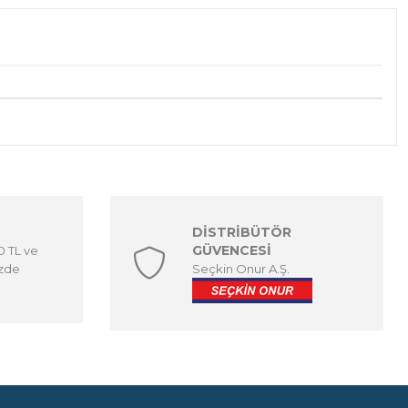
DİSTRİBÜTÖR
GÜVENCESİ
00 TL ve
izde
Seçkin Onur A.Ş.