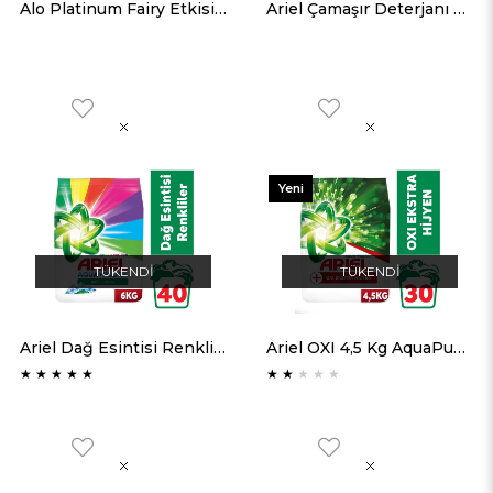
Alo Platinum Fairy Etkisi Beyazlar 7 Kg Toz Deterjan
Ariel Çamaşır Deterjanı Dağ Esintisi 6 Kg
Yeni
Ürün
TÜKENDI
TÜKENDI
Ariel Dağ Esintisi Renklilere Özel 6 kg AquaPudra Toz Çamaşır Deterjanı
Ariel OXI 4,5 Kg AquaPudra Toz Çamaşır Deterjanı
★
★
★
★
★
★
★
★
★
★