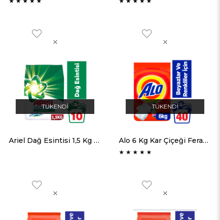
★
★
★
★
★
★
★
★
★
★
TÜKENDI
TÜKENDI
Ariel Dağ Esintisi 1,5 Kg AquaPudra Toz Çamaşır Deterjanı
Alo 6 Kg Kar Çiçeği Ferahlığı Beyazlar ve Renkliler Aquapudra Toz Deterjan
★
★
★
★
★