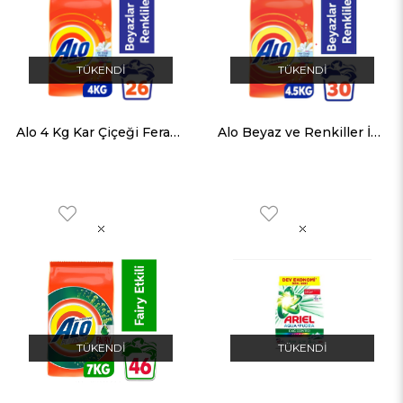
TÜKENDI
TÜKENDI
Alo 4 Kg Kar Çiçeği Ferahlığı Beyazlar ve Renkliler Aquapudra Toz Deterjan
Alo Beyaz ve Renkiller İçin 4,5 Kg Toz Deterjan
TÜKENDI
TÜKENDI