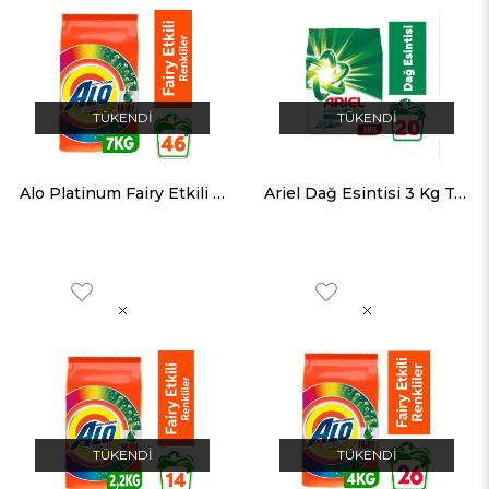
TÜKENDI
TÜKENDI
Alo Platinum Fairy Etkili Renkliler 7Kg Toz Deterjan
Ariel Dağ Esintisi 3 Kg Toz Deterjan
TÜKENDI
TÜKENDI