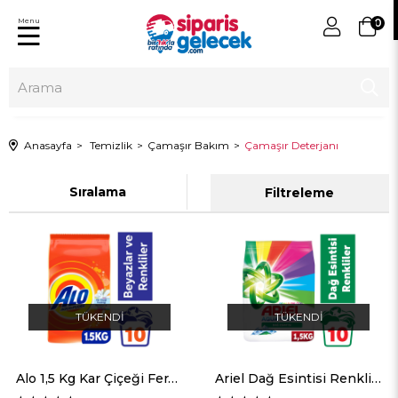
Menu
0
Anasayfa
Temizlik
Çamaşır Bakım
Çamaşır Deterjanı
Sıralama
Filtreleme
TÜKENDI
TÜKENDI
Alo 1,5 Kg Kar Çiçeği Ferahlığı Beyazlar ve Renkliler Aquapudra Toz Deterjan
Ariel Dağ Esintisi Renklilere Özel 1,5 kg AquaPudra Toz Çamaşır Deterjanı