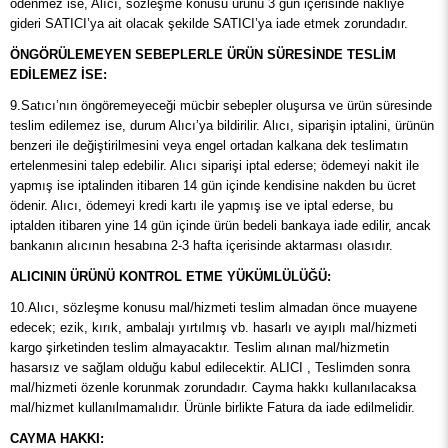
ödenmez ise, Alıcı, sözleşme konusu ürünü 3 gün içerisinde nakliye
gideri SATICI’ya ait olacak şekilde SATICI’ya iade etmek zorundadır.
ÖNGÖRÜLEMEYEN SEBEPLERLE ÜRÜN SÜRESİNDE TESLİM
EDİLEMEZ İSE:
9.Satıcı’nın öngöremeyeceği mücbir sebepler oluşursa ve ürün süresinde
teslim edilemez ise, durum Alıcı’ya bildirilir. Alıcı, siparişin iptalini, ürünün
benzeri ile değiştirilmesini veya engel ortadan kalkana dek teslimatın
ertelenmesini talep edebilir. Alıcı siparişi iptal ederse; ödemeyi nakit ile
yapmış ise iptalinden itibaren 14 gün içinde kendisine nakden bu ücret
ödenir. Alıcı, ödemeyi kredi kartı ile yapmış ise ve iptal ederse, bu
iptalden itibaren yine 14 gün içinde ürün bedeli bankaya iade edilir, ancak
bankanın alıcının hesabına 2-3 hafta içerisinde aktarması olasıdır.
ALICININ ÜRÜNÜ KONTROL ETME YÜKÜMLÜLÜĞÜ:
10.Alıcı, sözleşme konusu mal/hizmeti teslim almadan önce muayene
edecek; ezik, kırık, ambalajı yırtılmış vb. hasarlı ve ayıplı mal/hizmeti
kargo şirketinden teslim almayacaktır. Teslim alınan mal/hizmetin
hasarsız ve sağlam olduğu kabul edilecektir. ALICI , Teslimden sonra
mal/hizmeti özenle korunmak zorundadır. Cayma hakkı kullanılacaksa
mal/hizmet kullanılmamalıdır. Ürünle birlikte Fatura da iade edilmelidir.
CAYMA HAKKI: