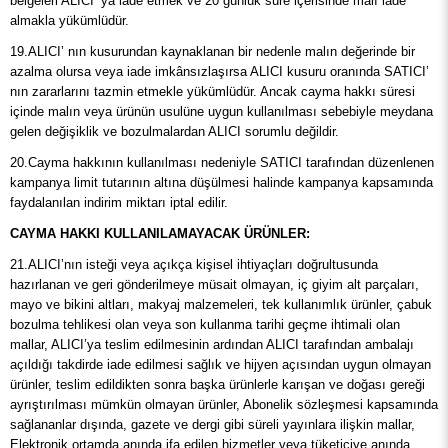
belgeleri ALICI’ ya iade etmek ve 20 günlük süre içerisinde malı iade
almakla yükümlüdür.
19.ALICI’ nın kusurundan kaynaklanan bir nedenle malın değerinde bir
azalma olursa veya iade imkânsızlaşırsa ALICI kusuru oranında SATICI’
nın zararlarını tazmin etmekle yükümlüdür. Ancak cayma hakkı süresi
içinde malın veya ürünün usulüne uygun kullanılması sebebiyle meydana
gelen değişiklik ve bozulmalardan ALICI sorumlu değildir.
20.Cayma hakkının kullanılması nedeniyle SATICI tarafından düzenlenen
kampanya limit tutarının altına düşülmesi halinde kampanya kapsamında
faydalanılan indirim miktarı iptal edilir.
CAYMA HAKKI KULLANILAMAYACAK ÜRÜNLER:
21.ALICI’nın isteği veya açıkça kişisel ihtiyaçları doğrultusunda
hazırlanan ve geri gönderilmeye müsait olmayan, iç giyim alt parçaları,
mayo ve bikini altları, makyaj malzemeleri, tek kullanımlık ürünler, çabuk
bozulma tehlikesi olan veya son kullanma tarihi geçme ihtimali olan
mallar, ALICI’ya teslim edilmesinin ardından ALICI tarafından ambalajı
açıldığı takdirde iade edilmesi sağlık ve hijyen açısından uygun olmayan
ürünler, teslim edildikten sonra başka ürünlerle karışan ve doğası gereği
ayrıştırılması mümkün olmayan ürünler, Abonelik sözleşmesi kapsamında
sağlananlar dışında, gazete ve dergi gibi süreli yayınlara ilişkin mallar,
Elektronik ortamda anında ifa edilen hizmetler veya tüketiciye anında