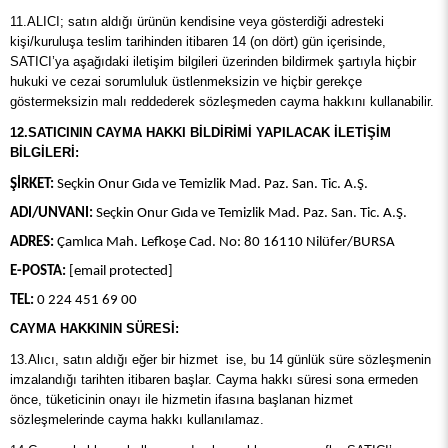
11.ALICI; satın aldığı ürünün kendisine veya gösterdiği adresteki
kişi/kuruluşa teslim tarihinden itibaren 14 (on dört) gün içerisinde,
SATICI’ya aşağıdaki iletişim bilgileri üzerinden bildirmek şartıyla hiçbir
hukuki ve cezai sorumluluk üstlenmeksizin ve hiçbir gerekçe
göstermeksizin malı reddederek sözleşmeden cayma hakkını kullanabilir.
12.SATICININ CAYMA HAKKI BİLDİRİMİ YAPILACAK İLETİŞİM
BİLGİLERİ:
ŞİRKET:
Seçkin Onur Gıda ve Temizlik Mad. Paz. San. Tic. A.Ş.
ADI/UNVANI:
Seçkin Onur Gıda ve Temizlik Mad. Paz. San. Tic. A.Ş.
ADRES:
Çamlıca Mah. Lefkoşe Cad. No: 80 16110 Nilüfer/BURSA
E-POSTA:
[email protected]
TEL:
0 224 451 69 00
CAYMA HAKKININ SÜRESİ:
13.Alıcı, satın aldığı eğer bir hizmet ise, bu 14 günlük süre sözleşmenin
imzalandığı tarihten itibaren başlar. Cayma hakkı süresi sona ermeden
önce, tüketicinin onayı ile hizmetin ifasına başlanan hizmet
sözleşmelerinde cayma hakkı kullanılamaz.