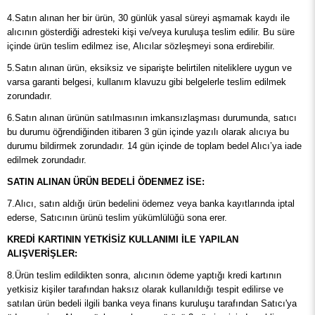
4.Satın alınan her bir ürün, 30 günlük yasal süreyi aşmamak kaydı ile
alıcının gösterdiği adresteki kişi ve/veya kuruluşa teslim edilir. Bu süre
içinde ürün teslim edilmez ise, Alıcılar sözleşmeyi sona erdirebilir.
5.Satın alınan ürün, eksiksiz ve siparişte belirtilen niteliklere uygun ve
varsa garanti belgesi, kullanım klavuzu gibi belgelerle teslim edilmek
zorundadır.
6.Satın alınan ürünün satılmasının imkansızlaşması durumunda, satıcı
bu durumu öğrendiğinden itibaren 3 gün içinde yazılı olarak alıcıya bu
durumu bildirmek zorundadır. 14 gün içinde de toplam bedel Alıcı’ya iade
edilmek zorundadır.
SATIN ALINAN ÜRÜN BEDELİ ÖDENMEZ İSE:
7.Alıcı, satın aldığı ürün bedelini ödemez veya banka kayıtlarında iptal
ederse, Satıcının ürünü teslim yükümlülüğü sona erer.
KREDİ KARTININ YETKİSİZ KULLANIMI İLE YAPILAN
ALIŞVERİŞLER:
8.Ürün teslim edildikten sonra, alıcının ödeme yaptığı kredi kartının
yetkisiz kişiler tarafından haksız olarak kullanıldığı tespit edilirse ve
satılan ürün bedeli ilgili banka veya finans kuruluşu tarafından Satıcı'ya