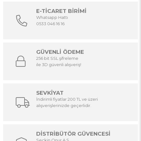
E-TİCARET BİRİMİ
Whatsapp Hattı
0533 046 16 16
GÜVENLİ ÖDEME
256 bit SSL şifreleme
ile 3D güvenli alışveriş!
SEVKİYAT
İndirimli fiyatlar 200 TL ve üzeri
alışverişlerinizde geçerlidir.
DİSTRİBÜTÖR GÜVENCESİ
Seçkin Onur A.Ş.