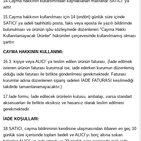
14.Cayma hakkının kullanımından kaynaklanan masraflar SATICI’ ya
aittir.
15.Cayma hakkının kullanılması için 14 (ondört) günlük süre içinde
SATICI' ya iadeli taahhütlü posta, faks veya eposta ile yazılı bildirimde
bulunulması ve ürünün işbu sözleşmede düzenlenen "Cayma Hakkı
Kullanılamayacak Ürünler" hükümleri çerçevesinde kullanılmamış olması
şarttır.
CAYMA HAKKININ KULLANIMI:
16.3. kişiye veya ALICI’ ya teslim edilen ürünün faturası, (İade edilmek
istenen ürünün faturası kurumsal ise, iade ederken kurumun düzenlemiş
olduğu iade faturası ile birlikte gönderilmesi gerekmektedir. Faturası
kurumlar adına düzenlenen sipariş iadeleri İADE FATURASI kesilmediği
takdirde tamamlanamayacaktır.)
17.İade formu, İade edilecek ürünlerin kutusu, ambalajı, varsa standart
aksesuarları ile birlikte eksiksiz ve hasarsız olarak teslim edilmesi
gerekmektedir.
İADE KOŞULLARI:
18.SATICI, cayma bildiriminin kendisine ulaşmasından itibaren en geç 10
günlük süre içerisinde toplam bedeli ve ALICI’yı borç altına sokan