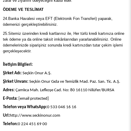
zarar ve ziyanını ödeyeceğini kabul eder.
ÖDEME VE TESLİMAT
24.Banka Havalesi veya EFT (Elektronik Fon Transferi) yaparak,
ödemenizi gerçekleştirebilirsiniz.
25.Sitemiz üzerinden kredi kartlarınız ile, Her türlü kredi kartınıza online
tek ödeme ya da online taksit imkânlarından yararlanabilirsiniz. Online
ödemelerinizde siparişiniz sonunda kredi kartınızdan tutar çekim işlemi
gerçekleşecektir.
İletişim Bilgileri:
Şirket Adı:
Seçkin Onur A.Ş.
Şirket Unvanı:
Seçkin Onur Gıda ve Temizlik Mad. Paz. San. Tic. A.Ş.
Adres:
Çamlıca Mah. Lefkoşe Cad. No: 80 16110 Nilüfer/BURSA
E-Posta:
[email protected]
Telefon veya WhatsApp:
0 533 046 16 16
Url:
http://www.seckinonur.com
Telefon:
0 224 451 69 00