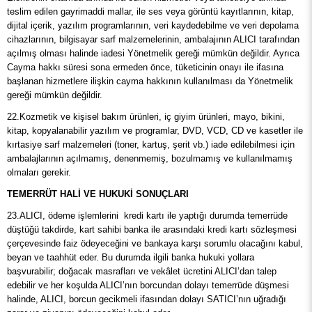
teslim edilen gayrimaddi mallar, ile ses veya görüntü kayıtlarının, kitap,
dijital içerik, yazılım programlarının, veri kaydedebilme ve veri depolama
cihazlarının, bilgisayar sarf malzemelerinin, ambalajının ALICI tarafından
açılmış olması halinde iadesi Yönetmelik gereği mümkün değildir. Ayrıca
Cayma hakkı süresi sona ermeden önce, tüketicinin onayı ile ifasına
başlanan hizmetlere ilişkin cayma hakkının kullanılması da Yönetmelik
gereği mümkün değildir.
22.Kozmetik ve kişisel bakım ürünleri, iç giyim ürünleri, mayo, bikini,
kitap, kopyalanabilir yazılım ve programlar, DVD, VCD, CD ve kasetler ile
kırtasiye sarf malzemeleri (toner, kartuş, şerit vb.) iade edilebilmesi için
ambalajlarının açılmamış, denenmemiş, bozulmamış ve kullanılmamış
olmaları gerekir.
TEMERRÜT HALİ VE HUKUKİ SONUÇLARI
23.ALICI, ödeme işlemlerini kredi kartı ile yaptığı durumda temerrüde
düştüğü takdirde, kart sahibi banka ile arasındaki kredi kartı sözleşmesi
çerçevesinde faiz ödeyeceğini ve bankaya karşı sorumlu olacağını kabul,
beyan ve taahhüt eder. Bu durumda ilgili banka hukuki yollara
başvurabilir; doğacak masrafları ve vekâlet ücretini ALICI’dan talep
edebilir ve her koşulda ALICI’nın borcundan dolayı temerrüde düşmesi
halinde, ALICI, borcun gecikmeli ifasından dolayı SATICI’nın uğradığı