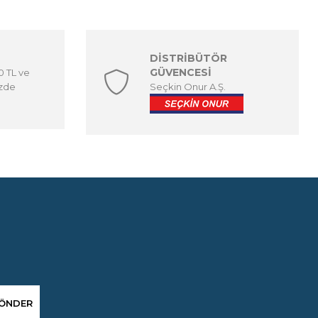
DİSTRİBÜTÖR
GÜVENCESİ
00 TL ve
izde
Seçkin Onur A.Ş.
ÖNDER