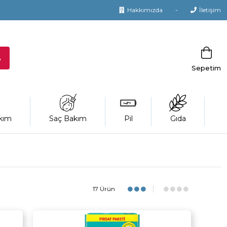
Hakkımızda
İletişim
Sepetim
kım
Saç Bakım
Pil
Gıda
17 Ürün