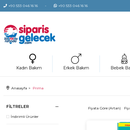
+90 533 046 16 16
+90 533 046 16 16
Kadın Bakım
Erkek Bakım
Bebek B
Anasayfa
Prima
FILTRELER
Fiyata Göre (Artan)
Fiy
İndirimli Ürünler