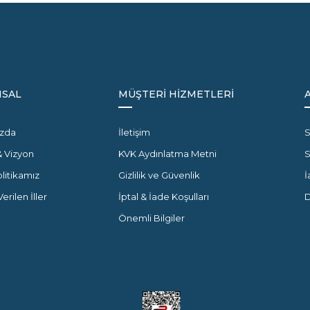
SAL
MÜŞTERİ HİZMETLERİ
zda
İletişim
S
& Vizyon
KVK Aydınlatma Metni
olitikamız
Gizlilik ve Güvenlik
İ
erilen İller
İptal & İade Koşulları
D
Önemli Bilgiler