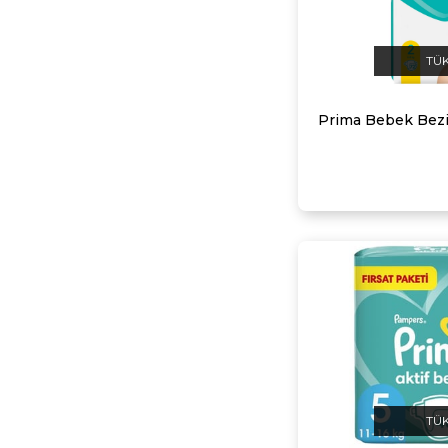
TÜ
TÜ