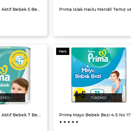
Prima Bebek Bezi Aktif Bebek 5 Beden 46 Adet Junior Fırsat Paketi
Yeni
Ürün
KENDI
TÜKENDI
Prima Bebek Bezi Aktif Bebek 7 Beden 34 Adet XX Large Fırsat Paketi
Prima Mayo Bebek Bezi 4-5 No 11'l
★
★
★
★
★