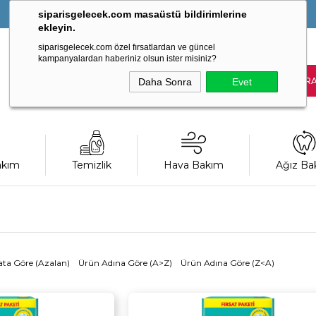
siparisgelecek.com masaüstü bildirimlerine
ekleyin.
siparisgelecek.com özel fırsatlardan ve güncel
kampanyalardan haberiniz olsun ister misiniz?
Daha Sonra
Evet
akım
Temizlik
Hava Bakım
Ağız Ba
ata Göre (Azalan)
Ürün Adına Göre (A>Z)
Ürün Adına Göre (Z<A)