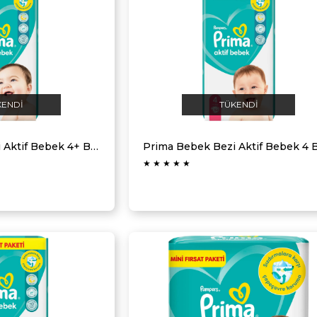
KENDI
TÜKENDI
Prima Bebek Bezi Aktif Bebek 4+ Beden 50 Adet Fırsat Paketi
★
★
★
★
★