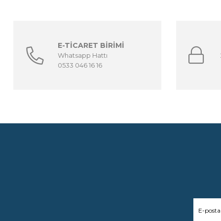
E-TİCARET BİRİMİ
Whatsapp Hattı
0533 046 16 16