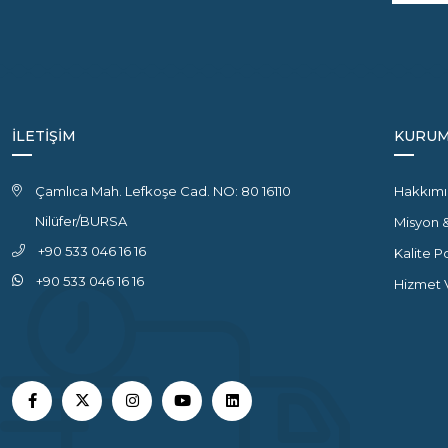
İLETİŞİM
KURUM
Çamlıca Mah. Lefkoşe Cad. NO: 80 16110
Hakkımı
Nilüfer/BURSA
Misyon 
+90 533 046 16 16
Kalite P
+90 533 046 16 16
Hizmet V