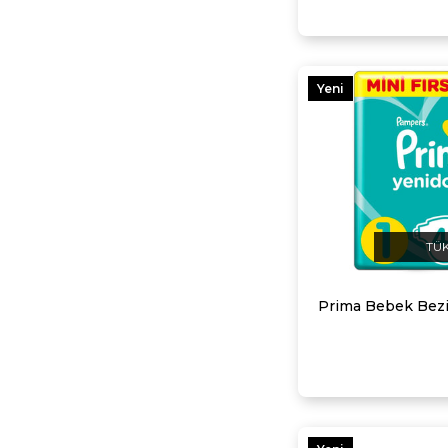
Yeni
Ürün
TÜ