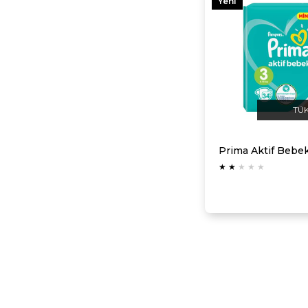
Yeni
Ürün
TÜ
★
★
★
★
★