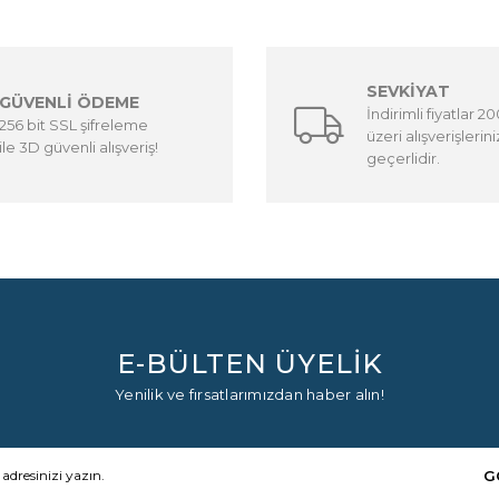
SEVKİYAT
GÜVENLİ ÖDEME
İndirimli fiyatlar 2
256 bit SSL şifreleme
üzeri alışverişlerin
ile 3D güvenli alışveriş!
geçerlidir.
E-BÜLTEN ÜYELİK
Yenilik ve fırsatlarımızdan haber alın!
G