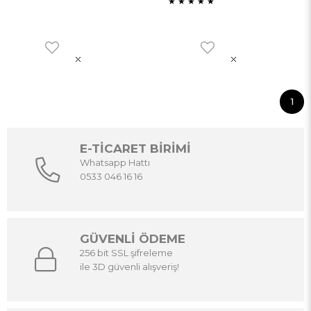
★
★
★
★
★
1
E-TİCARET BİRİMİ
Whatsapp Hattı
0533 046 16 16
GÜVENLİ ÖDEME
256 bit SSL şifreleme
ile 3D güvenli alışveriş!