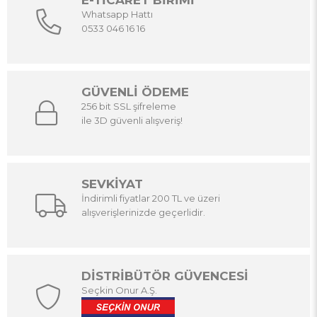
E-TİCARET BİRİMİ
Whatsapp Hattı
0533 046 16 16
GÜVENLİ ÖDEME
256 bit SSL şifreleme
ile 3D güvenli alışveriş!
SEVKİYAT
İndirimli fiyatlar 200 TL ve üzeri
alışverişlerinizde geçerlidir.
DİSTRİBÜTÖR GÜVENCESİ
Seçkin Onur A.Ş.