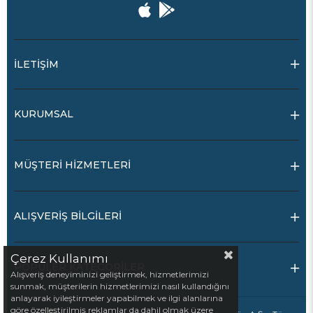
İLETİŞİM
KURUMSAL
MÜŞTERİ HİZMETLERİ
ALIŞVERİŞ BİLGİLERİ
Çerez Kullanımı
POPÜLER KATEGORİLER
Alışveriş deneyiminizi geliştirmek, hizmetlerimizi
sunmak, müşterilerin hizmetlerimizi nasıl kullandığını
anlayarak iyileştirmeler yapabilmek ve ilgi alanlarına
göre özelleştirilmiş reklamlar da dahil olmak üzere