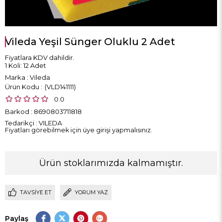
Vileda Yeşil Sünger Oluklu 2 Adet
Fiyatlara KDV dahildir.
1 Koli: 12 Adet
Marka
:
Vileda
(VLD141111)
0.0
Barkod
:
8690803711818
Tedarikçi
:
VILEDA
Fiyatları görebilmek için üye girişi yapmalısınız.
Ürün stoklarımızda kalmamıştır.
TAVSIYE ET
YORUM YAZ
Paylaş