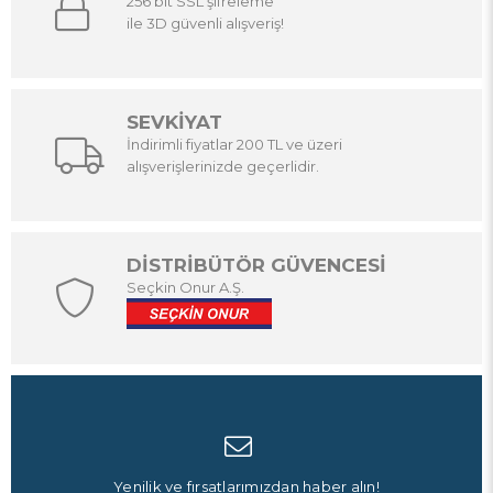
256 bit SSL şifreleme
ile 3D güvenli alışveriş!
SEVKİYAT
İndirimli fiyatlar 200 TL ve üzeri
alışverişlerinizde geçerlidir.
DİSTRİBÜTÖR GÜVENCESİ
Seçkin Onur A.Ş.
Yenilik ve fırsatlarımızdan haber alın!