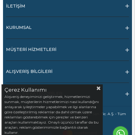
İLETİŞİM
KURUMSAL
MÜŞTERİ HİZMETLERİ
ALIŞVERİŞ BİLGİLERİ
Çerez Kullanımı
POPÜLER KATEGORİLER
Alışveriş deneyiminizi geliştirmek, hizmetlerimizi
sunmak, müşterilerin hizmetlerimizi nasıl kullandığını
anlayarak iyileştirmeler yapabilmek ve ilgi alanlarına
göre özelleştirilmiş reklamlar da dahil olmak üzere
© 2021 Seçkin Onur Gıda ve Temizlik Mad. Paz. San. Tic. A.Ş. - Tüm
reklamları gösterebilmek için çerezler ve benzeri
hakları saklıdır.
araçları kullanmaktayız. Onaylı üçüncü taraflar da bu
araçları, reklam gösterimimizle bağlantılı olarak
kullanır.