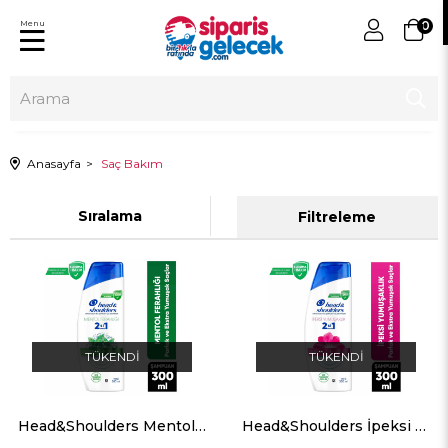
Menu
0
Anasayfa
Saç Bakım
Sıralama
Filtreleme
TÜKENDI
TÜKENDI
Head&Shoulders Mentol Ferahlığı 2'si 1 Arada Şampuan 300 ML
Head&Shoulders İpeksi Yumuşaklık 2'si 1 Arada Şampuan 300 ML