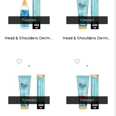
TÜKENDI
TÜKENDI
Head & Shoulders Dermaxpro Onarıcı Nemlendirme Serumu 145 ML
Head & Shoulders Dermaxpro Nemlendirici Saç ve Saç Derisi Bakım Kremi 220 ml
TÜKENDI
TÜKENDI