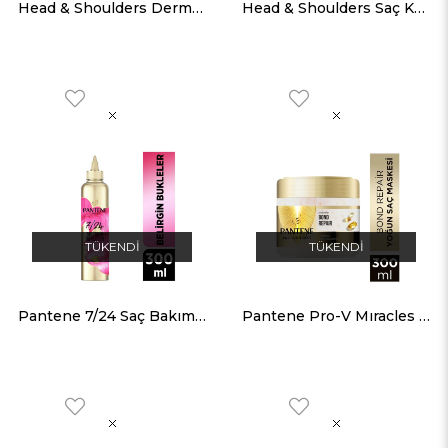
Head & Shoulders Dermaxpro Yatıştırıcı Saç ve Saç Derisi Bakım Kremi 220 ML
Head & Shoulders Saç Kremi Dermaxpro Scalp Revitalizer Saç Dökülme Karşıtı 220 ML
TÜKENDI
TÜKENDI
Pantene 7/24 Saç Bakım Kremi Anında Bukle Şekillendirici 300 ML
Pantene Pro-V Mıracles Molecular Bond Repair Yenileyici Make Pro-V Besleyici Inci İle 300 ML