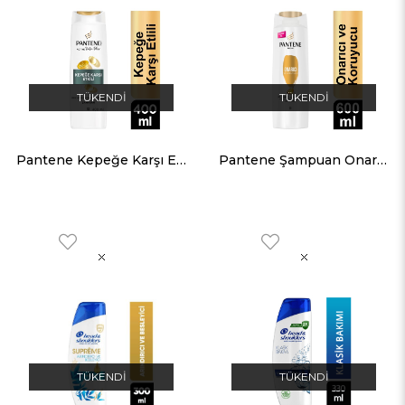
TÜKENDI
TÜKENDI
Pantene Kepeğe Karşı Etkili 2'in 1 Arada Şampuan 400 ML
Pantene Şampuan Onarıcı Koruyucu 600 ML
TÜKENDI
TÜKENDI