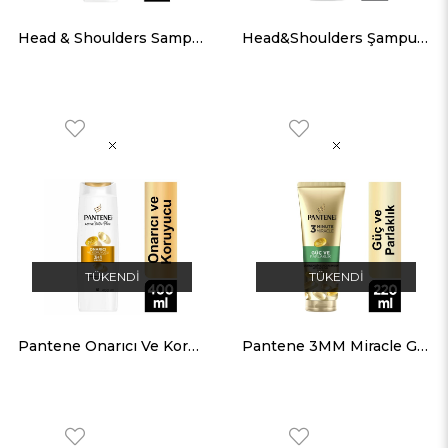
Head & Shoulders Sampuan Supreme Purıfyıng 300ML
Head&Shoulders Şampuan Klasik Bakım 330 ML
TÜKENDI
TÜKENDI
Pantene Onarıcı Ve Koruyucu 3'ü1 Arada Şampuan 400 ML
Pantene 3MM Miracle Güç ve Parlaklık Serum Şaç Bakım Kremi 200 ML