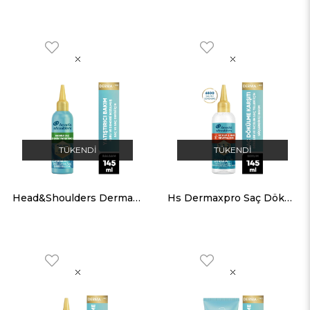
TÜKENDI
TÜKENDI
Head&Shoulders DermaXPro Yatıştırıcı Balsm 145 ML
Hs Dermaxpro Saç Dökülmesi Karşıtı Serum 145 ML