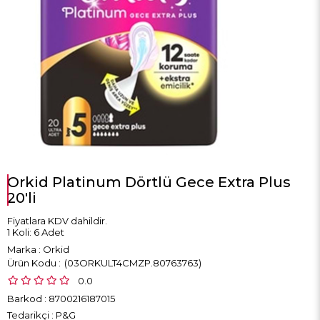
Orkid Platinum Dörtlü Gece Extra Plus
20'li
Fiyatlara KDV dahildir.
1 Koli: 6 Adet
Marka
:
Orkid
(03ORKULT4CMZP.80763763)
0.0
Barkod
:
8700216187015
Tedarikçi
:
P&G