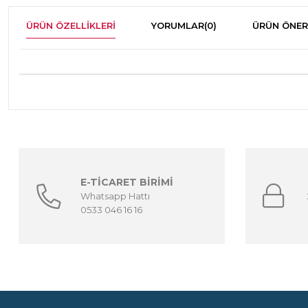
ÜRÜN ÖZELLIKLERI
YORUMLAR
(0)
ÜRÜN ÖNER
E-TİCARET BİRİMİ
Whatsapp Hattı
0533 046 16 16