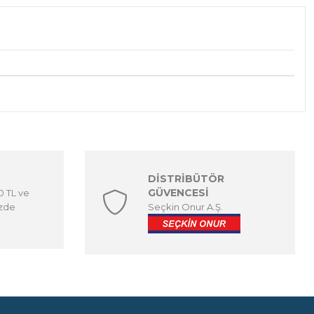
DİSTRİBÜTÖR
GÜVENCESİ
00 TL ve
izde
Seçkin Onur A.Ş.