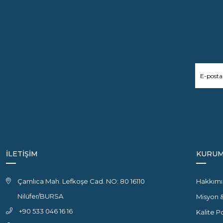
İLETİŞİM
KURUM
Çamlıca Mah. Lefkoşe Cad. NO: 80 16110
Hakkımı
Nilüfer/BURSA
Misyon 
+90 533 046 16 16
Kalite P