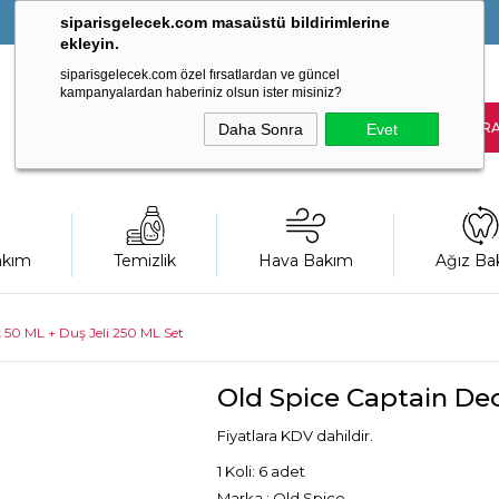
siparisgelecek.com masaüstü bildirimlerine
ekleyin.
siparisgelecek.com özel fırsatlardan ve güncel
kampanyalardan haberiniz olsun ister misiniz?
Daha Sonra
Evet
akım
Temizlik
Hava Bakım
Ağız Ba
 50 ML + Duş Jeli 250 ML Set
Old Spice Captain Deo
Fiyatlara KDV dahildir.
1 Koli: 6 adet
Marka
:
Old Spice