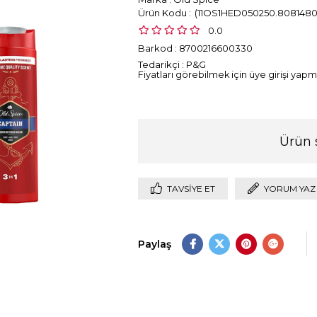
(11OS1HED050250.8081480
0.0
Barkod
:
8700216600330
Tedarikçi
:
P&G
Fiyatları görebilmek için üye girişi yapma
Ürün 
TAVSIYE ET
YORUM YAZ
Paylaş