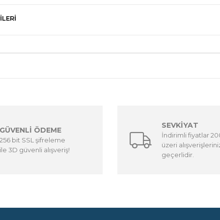
ILERI
SEVKİYAT
GÜVENLİ ÖDEME
İndirimli fiyatlar 2
256 bit SSL şifreleme
üzeri alışverişlerin
ile 3D güvenli alışveriş!
geçerlidir.