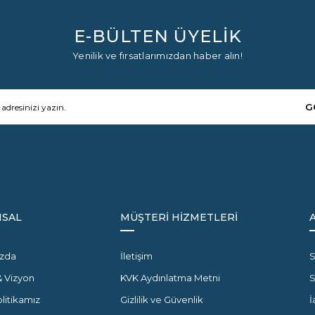
E-BÜLTEN ÜYELİK
Yenilik ve fırsatlarımızdan haber alın!
G
SAL
MÜŞTERİ HİZMETLERİ
zda
İletişim
S
& Vizyon
KVK Aydınlatma Metni
olitikamız
Gizlilik ve Güvenlik
İ