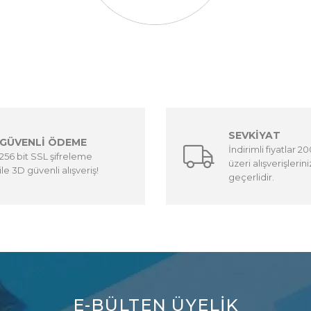
SEVKİYAT
GÜVENLİ ÖDEME
İndirimli fiyatlar 2
256 bit SSL şifreleme
üzeri alışverişlerin
ile 3D güvenli alışveriş!
geçerlidir.
E-BÜLTEN ÜYELİK