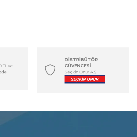
DİSTRİBÜTÖR
GÜVENCESİ
00 TL ve
izde
Seçkin Onur A.Ş.