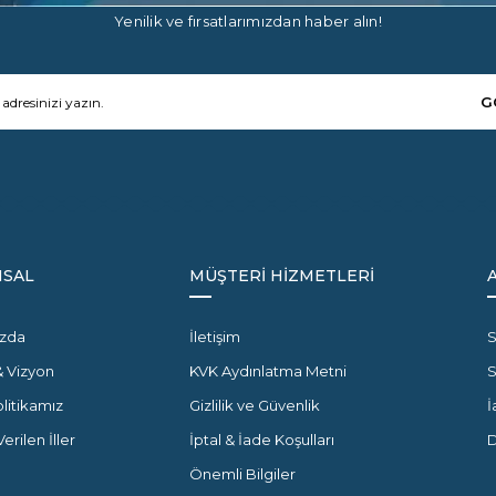
Yenilik ve fırsatlarımızdan haber alın!
G
SAL
MÜŞTERİ HİZMETLERİ
zda
İletişim
S
& Vizyon
KVK Aydınlatma Metni
olitikamız
Gizlilik ve Güvenlik
İ
erilen İller
İptal & İade Koşulları
D
Önemli Bilgiler