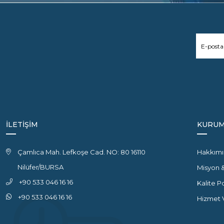
İLETİŞİM
KURUM
Çamlıca Mah. Lefkoşe Cad. NO: 80 16110
Hakkımı
Nilüfer/BURSA
Misyon 
+90 533 046 16 16
Kalite P
+90 533 046 16 16
Hizmet V