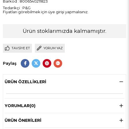
Barkod
:
8006540211823
Tedarikçi
:
P&G
Fiyatları görebilmek için üye girişi yapmalısınız.
Ürün stoklarımızda kalmamıştır.
TAVSIYE ET
YORUM YAZ
Paylaş
ÜRÜN ÖZELLIKLERI
YORUMLAR
(0)
ÜRÜN ÖNERILERI