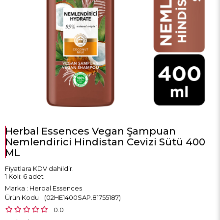
Herbal Essences Vegan Şampuan
Nemlendirici Hindistan Cevizi Sütü 400
ML
Fiyatlara KDV dahildir.
1 Koli: 6 adet
Marka
:
Herbal Essences
(02HE1400SAP.81755187)
0.0