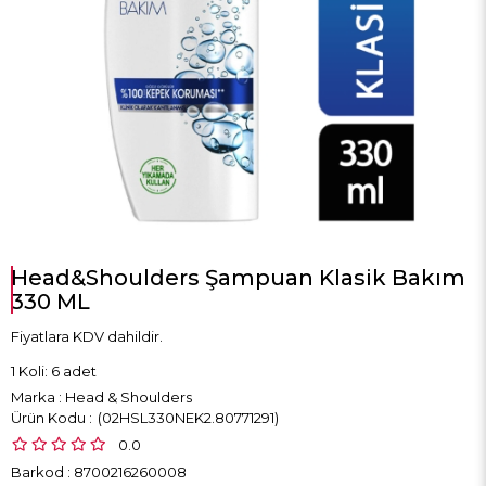
Head&Shoulders Şampuan Klasik Bakım
330 ML
Fiyatlara KDV dahildir.
1 Koli: 6 adet
Marka
:
Head & Shoulders
(02HSL330NEK2.80771291)
0.0
Barkod
:
8700216260008