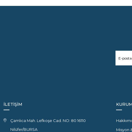
İLETİŞİM
KURUM
Çamlıca Mah. Lefkoşe Cad. NO: 80 16110
Hakkımı
Nilüfer/BURSA
Misyon 