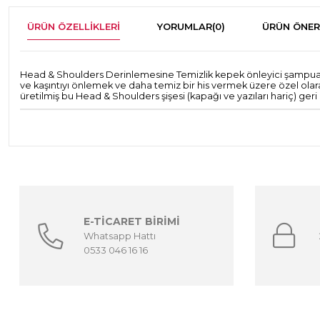
ÜRÜN ÖZELLIKLERI
YORUMLAR
(0)
ÜRÜN ÖNER
Head & Shoulders Derinlemesine Temizlik kepek önleyici şampuan 
ve kaşıntıyı önlemek ve daha temiz bir his vermek üzere özel olara
üretilmiş bu Head & Shoulders şişesi (kapağı ve yazıları hariç) geri
E-TİCARET BİRİMİ
Whatsapp Hattı
0533 046 16 16