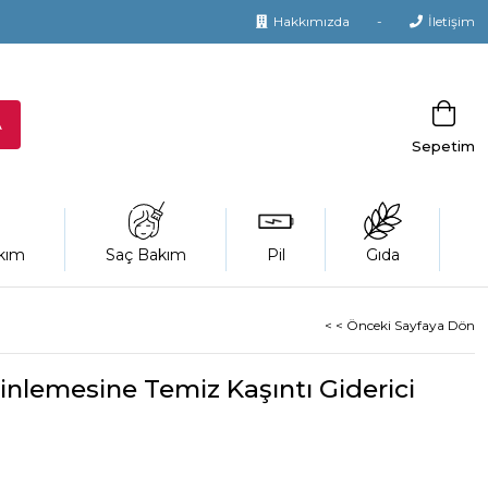
Hakkımızda
İletişim
Sepetim
kım
Saç Bakım
Pil
Gıda
< < Önceki Sayfaya Dön
nlemesine Temiz Kaşıntı Giderici