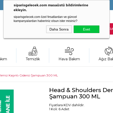
siparisgelecek.com masaüstü bildirimlerine
ekleyin.
siparisgelecek.com özel fırsatlardan ve güncel
kampanyalardan haberiniz olsun ister misiniz?
Daha Sonra
Evet
akım
Temizlik
Hava Bakım
Ağız Ba
 Temiz Kaşıntı Giderici Şampuan 300 ML
Head & Shoulders Deri
Şampuan 300 ML
Fiyatlara KDV dahildir.
1 Koli: 6 Adet