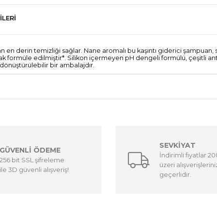
ILERI
en derin temizliği sağlar. Nane aromalı bu kaşıntı giderici şampuan,
k formüle edilmiştir*. Silikon içermeyen pH dengeli formülü, çeşitli ant
 dönüştürülebilir bir ambalajdır.
SEVKİYAT
GÜVENLİ ÖDEME
İndirimli fiyatlar 2
256 bit SSL şifreleme
üzeri alışverişlerin
ile 3D güvenli alışveriş!
geçerlidir.