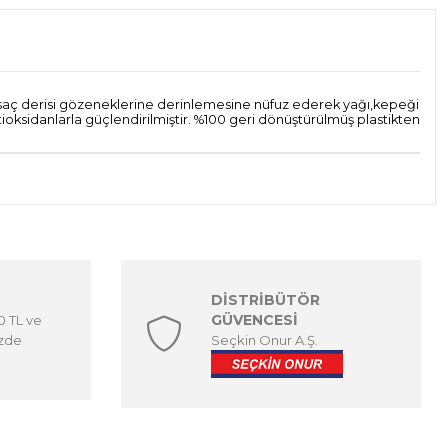
 saç derisi gözeneklerine derinlemesine nüfuz ederek yağı,kepeği
ioksidanlarla güçlendirilmiştir. %100 geri dönüştürülmüş plastikten
DİSTRİBÜTÖR
GÜVENCESİ
00 TL ve
izde
Seçkin Onur A.Ş.