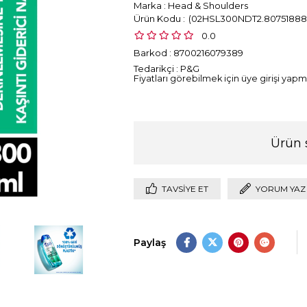
Marka
:
Head & Shoulders
(02HSL300NDT2.80751888
0.0
Barkod
:
8700216079389
Tedarikçi
:
P&G
Fiyatları görebilmek için üye girişi yapma
Ürün 
TAVSIYE ET
YORUM YAZ
Paylaş