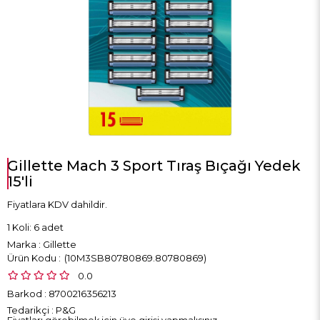
Gillette Mach 3 Sport Tıraş Bıçağı Yedek
15'li
Fiyatlara KDV dahildir.
1 Koli: 6 adet
Marka
:
Gillette
(10M3SB80780869.80780869)
0.0
Barkod
:
8700216356213
Tedarikçi
:
P&G