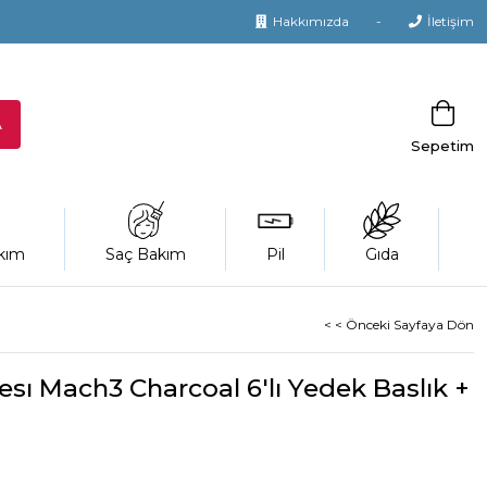
Hakkımızda
İletişim
Sepetim
kım
Saç Bakım
Pil
Gıda
< < Önceki Sayfaya Dön
sı Mach3 Charcoal 6'lı Yedek Baslık +