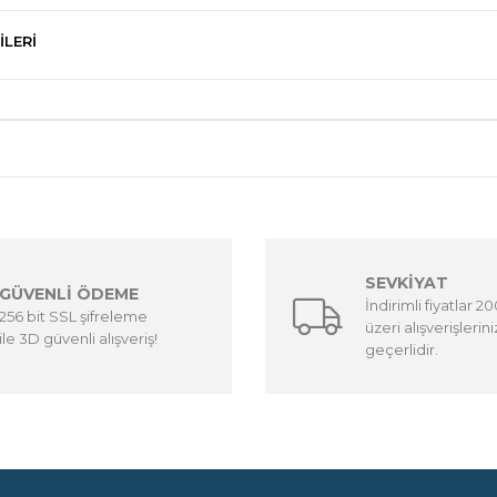
ILERI
SEVKİYAT
GÜVENLİ ÖDEME
İndirimli fiyatlar 2
256 bit SSL şifreleme
üzeri alışverişlerin
ile 3D güvenli alışveriş!
geçerlidir.