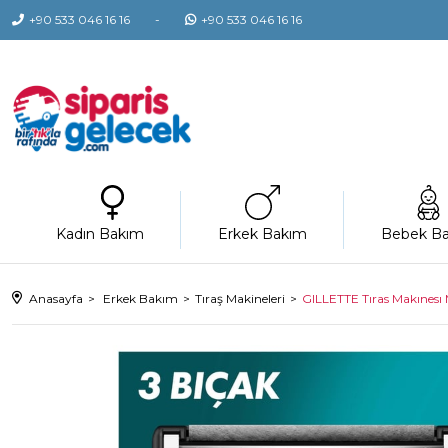
+90 533 046 16 16
+90 533 046 16 16
Kadın Bakım
Erkek Bakım
Bebek B
Anasayfa
Erkek Bakım
Tıraş Makineleri
GILLETTE Tıras Makınesı 