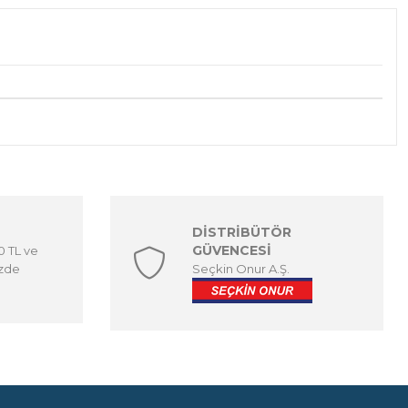
DİSTRİBÜTÖR
GÜVENCESİ
00 TL ve
izde
Seçkin Onur A.Ş.