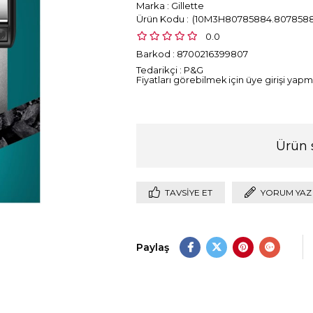
Marka
:
Gillette
(10M3H80785884.8078588
0.0
Barkod
:
8700216399807
Tedarikçi
:
P&G
Fiyatları görebilmek için üye girişi yapma
Ürün 
TAVSIYE ET
YORUM YAZ
Paylaş