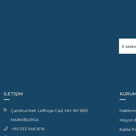
İLETİŞİM
KURUM
Çamlıca Mah. Lefkoşe Cad. NO: 80 16110
Hakkımı
Nilüfer/BURSA
Misyon 
+90 533 046 16 16
Kalite P