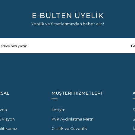
E-BÜLTEN ÜYELİK
Yenilik ve fırsatlarımızdan haber alın!
G
SAL
MÜŞTERİ HİZMETLERİ
zda
İletişim
S
& Vizyon
KVK Aydınlatma Metni
olitikamız
Gizlilik ve Güvenlik
İ