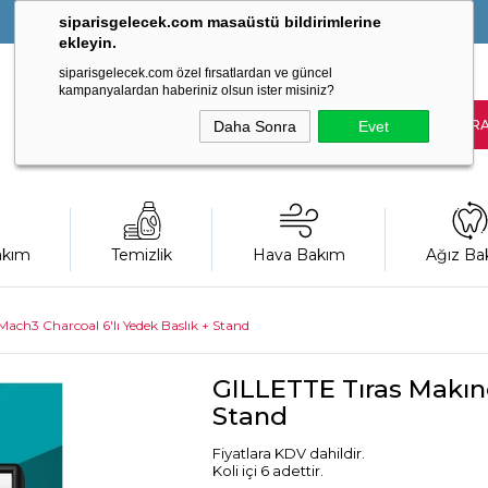
siparisgelecek.com masaüstü bildirimlerine
ekleyin.
siparisgelecek.com özel fırsatlardan ve güncel
kampanyalardan haberiniz olsun ister misiniz?
Daha Sonra
Evet
akım
Temizlik
Hava Bakım
Ağız Ba
Mach3 Charcoal 6'lı Yedek Baslık + Stand
GILLETTE Tıras Makıne
Stand
Fiyatlara KDV dahildir.
Koli içi 6 adettir.