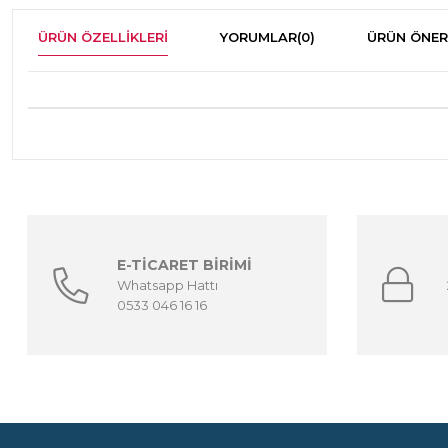
ÜRÜN ÖZELLIKLERI
YORUMLAR
(0)
ÜRÜN ÖNER
E-TİCARET BİRİMİ
Whatsapp Hattı
0533 046 16 16