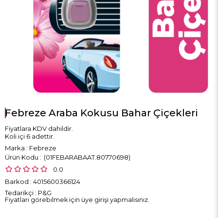
Febreze Araba Kokusu Bahar Çiçekleri
Fiyatlara KDV dahildir.
Koli içi 6 adettir.
Marka
:
Febreze
(01FEBARABAAT.80770698)
0.0
Barkod
:
4015600366124
Tedarikçi
:
P&G
Fiyatları görebilmek için üye girişi yapmalısınız.