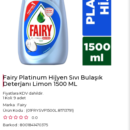
Fairy Platinum Hijyen Sıvı Bulaşık
Deterjanı Limon 1500 ML
Fiyatlara KDV dahildir.
1 Koli: 9 adet
Marka
:
Fairy
(01FRYSVP1500L.81713791)
0.0
Barkod
:
8001841470375