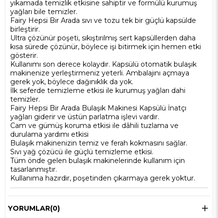
yıkamada temizlik etkisine sahiptir ve formülü kurumuş
yağları bile temizler.
Fairy Hepsi Bir Arada sıvı ve tozu tek bir güçlü kapsülde
birleştirir.
Ultra çözünür poşeti, sıkıştırılmış sert kapsüllerden daha
kısa sürede çözünür, böylece işi bitirmek için hemen etki
gösterir.
Kullanımı son derece kolaydır. Kapsülü otomatik bulaşık
makinenize yerleştirmeniz yeterli. Ambalajını açmaya
gerek yok, böylece dağınıklık da yok.
İlk seferde temizleme etkisi ile kurumuş yağları dahi
temizler.
Fairy Hepsi Bir Arada Bulaşık Makinesi Kapsülü İnatçı
yağları giderir ve üstün parlatma işlevi vardır.
Cam ve gümüş koruma etkisi ile dâhili tuzlama ve
durulama yardımı etkisi
Bulaşık makinenizin temiz ve ferah kokmasını sağlar.
Sıvı yağ çözücü ile güçlü temizleme etkisi.
Tüm önde gelen bulaşık makinelerinde kullanım için
tasarlanmıştır.
Kullanıma hazırdır, poşetinden çıkarmaya gerek yoktur.
YORUMLAR
(0)