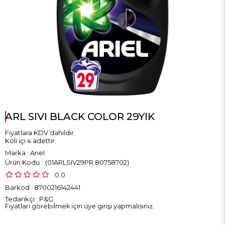
ARL SIVI BLACK COLOR 29YIK
Fiyatlara KDV dahildir.
Koli içi 4 adettir.
Marka
:
Ariel
(01ARLSIV29PR.80758702)
0.0
Barkod
:
8700216142441
Tedarikçi
:
P&G
Fiyatları görebilmek için üye girişi yapmalısınız.